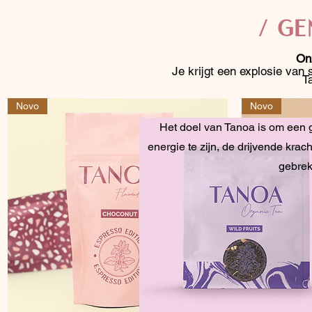
/ GE
On
Je krijgt een explosie van 
T
Novo
Novo
Het doel van Tanoa is om een 
energie te zijn, de drijvende krach
gebrek