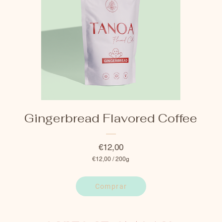
Gingerbread Flavored Coffee
Prijs
€12,00
€12,00
/
200g
€12,00
per
200
Comprar
Gram