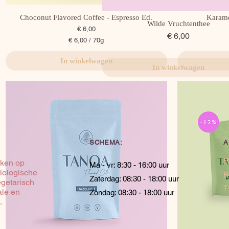
Choconut Flavored Coffee - Espresso Ed.
Snel overzicht
Karame
Wilde Vruchtenthee
Snel overzicht
Prijs
€ 6,00
Prijs
€ 6,00
€ 6,00
/
70g
€
In winkelwagen
In winkelwagen
6
,
0
0
p
e
r
7
0
SCHEMA:
A
G
r
R
nken op
Ma - vr: 8:30 - 16:00 uur
a
iologische
B
m
Zaterdag: 08:30 - 18:00 uur
egetarisch
T
ale en
Zondag: 08:30 - 18:00 uur
.