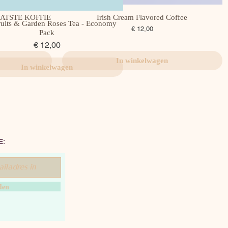
ATSTE KOFFIE
Irish Cream Flavored Coffee
Snel overzicht
ruits & Garden Roses Tea - Economy
Snel overzicht
Prijs
€ 12,00
Pack
Prijs
€ 12,00
In winkelwagen
In winkelwagen
E:
den