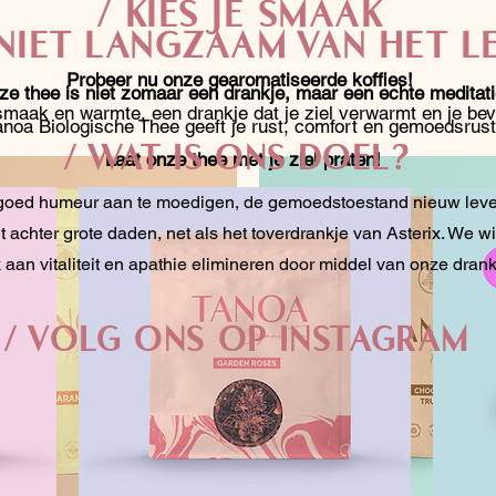
/ KIES JE SMAAK
NIET LANGZAAM VAN HET L
Probeer nu onze gearomatiseerde koffies!
ze thee is niet zomaar een drankje, maar een echte meditati
smaak en warmte, een drankje dat je ziel verwarmt en je bevr
anoa Biologische Thee geeft je rust, comfort en gemoedsrust
/ WAT IS ONS DOEL?
Laat onze thee met je ziel praten!
goed humeur aan te moedigen, de gemoedstoestand nieuw leven
t achter grote daden, net als het toverdrankje van Asterix. We will
 aan vitaliteit en apathie elimineren door middel van onze drank
/ VOLG ONS OP INSTAGRAM