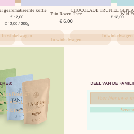
l gearomatiseerde koffie
Snel overzicht
CHOCOLADE TRUFFEL GEPLA
Snel overzicht
Tuin Rozen Thee
Snel overzicht
Wild F
Prijs
Prijs
€ 12,00
€ 12,00
Prijs
€ 6,00
€ 12,00
/
200g
€
In winkelwagen
In winkelwagen
In winkelwagen
1
2
,
0
0
p
e
r
2
DRES:
DEEL VAN DE FAMILI
0
0
ua da Rosa, 27
G
airro Alto - LIS - 1200-381
r
Verzen
a
el: (+351)
913152940
m