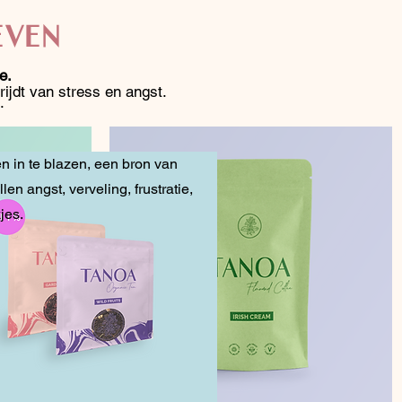
EVEN
e.
ijdt van stress en angst.
.
 in te blazen, een bron van
en angst, verveling, frustratie,
jes.